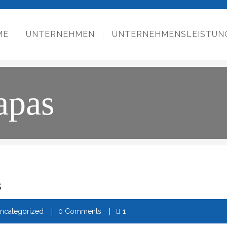
ME
UNTERNEHMEN
UNTERNEHMENSLEISTUN
apas
s
ncategorized
0 Comments
1