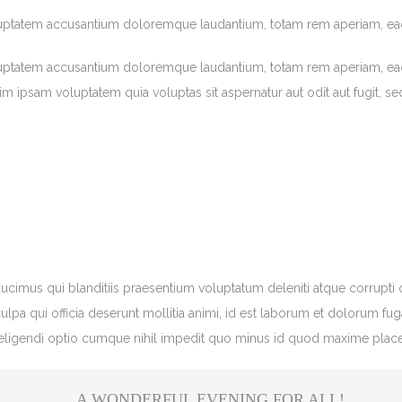
voluptatem accusantium doloremque laudantium, totam rem aperiam, eaq
oluptatem accusantium doloremque laudantium, totam rem aperiam, eaque
im ipsam voluptatem quia voluptas sit aspernatur aut odit aut fugit, 
ucimus qui blanditiis praesentium voluptatum deleniti atque corrupti 
culpa qui officia deserunt mollitia animi, id est laborum et dolorum fu
t eligendi optio cumque nihil impedit quo minus id quod maxime plac
A WONDERFUL EVENING FOR ALL!