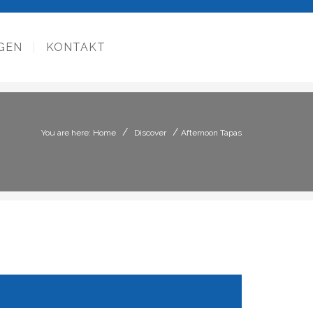
GEN
KONTAKT
/
/
You are here: Home
Discover
Afternoon Tapas