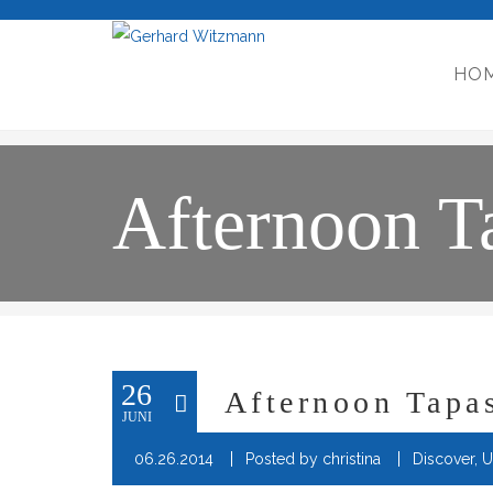
HO
Afternoon T
26
Afternoon Tapa
JUNI
06.26.2014
Posted by
christina
Discover
,
U