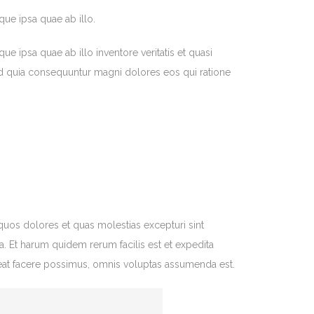
ue ipsa quae ab illo.
 ipsa quae ab illo inventore veritatis et quasi
sed quia consequuntur magni dolores eos qui ratione
quos dolores et quas molestias excepturi sint
ga. Et harum quidem rerum facilis est et expedita
eat facere possimus, omnis voluptas assumenda est.