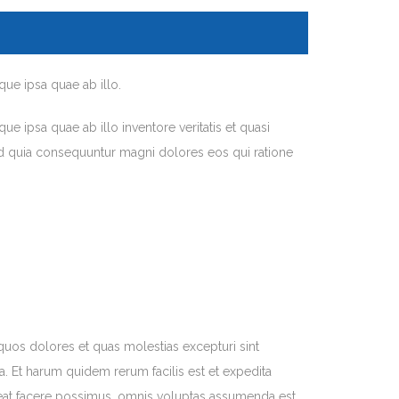
ue ipsa quae ab illo.
 ipsa quae ab illo inventore veritatis et quasi
sed quia consequuntur magni dolores eos qui ratione
quos dolores et quas molestias excepturi sint
ga. Et harum quidem rerum facilis est et expedita
eat facere possimus, omnis voluptas assumenda est.