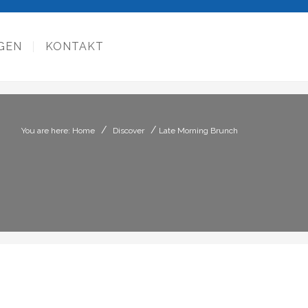
GEN
KONTAKT
/
/
You are here: Home
Discover
Late Morning Brunch