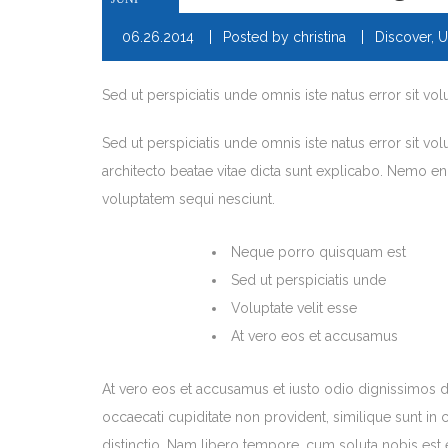
06.26.2014
Posted by
christina
Discover
,
U
Sed ut perspiciatis unde omnis iste natus error sit 
Sed ut perspiciatis unde omnis iste natus error sit v
architecto beatae vitae dicta sunt explicabo. Nemo en
voluptatem sequi nesciunt.
Neque porro quisquam est
Sed ut perspiciatis unde
Voluptate velit esse
At vero eos et accusamus
At vero eos et accusamus et iusto odio dignissimos d
occaecati cupiditate non provident, similique sunt in 
distinctio. Nam libero tempore, cum soluta nobis es