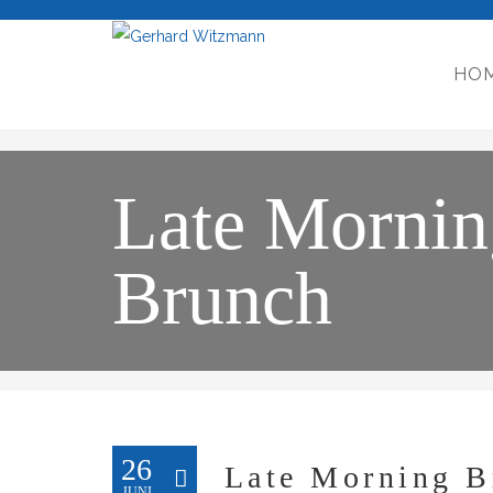
HO
Late Mornin
Brunch
26
Late Morning B
JUNI