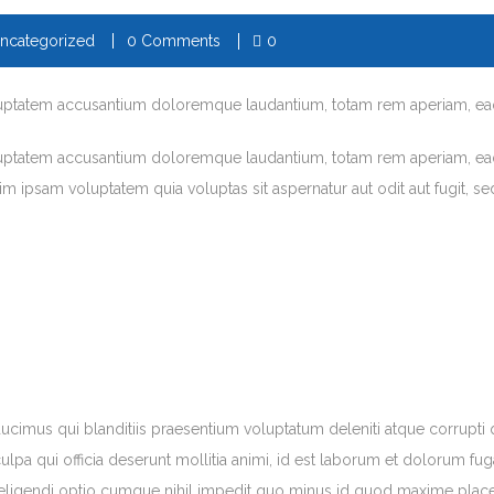
ncategorized
0 Comments
0
voluptatem accusantium doloremque laudantium, totam rem aperiam, eaq
oluptatem accusantium doloremque laudantium, totam rem aperiam, eaque
im ipsam voluptatem quia voluptas sit aspernatur aut odit aut fugit, 
ucimus qui blanditiis praesentium voluptatum deleniti atque corrupti 
culpa qui officia deserunt mollitia animi, id est laborum et dolorum fu
t eligendi optio cumque nihil impedit quo minus id quod maxime plac