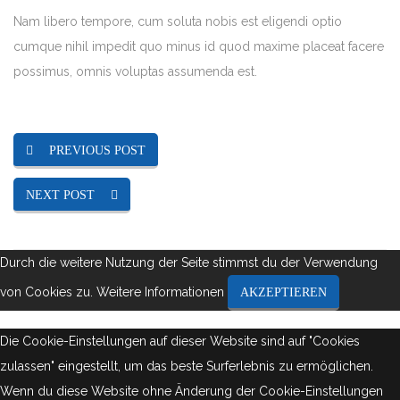
Nam libero tempore, cum soluta nobis est eligendi optio
cumque nihil impedit quo minus id quod maxime placeat facere
possimus, omnis voluptas assumenda est.
PREVIOUS POST
NEXT POST
Durch die weitere Nutzung der Seite stimmst du der Verwendung
von Cookies zu.
Weitere Informationen
AKZEPTIEREN
Die Cookie-Einstellungen auf dieser Website sind auf "Cookies
zulassen" eingestellt, um das beste Surferlebnis zu ermöglichen.
Wenn du diese Website ohne Änderung der Cookie-Einstellungen