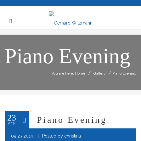
Piano Evening
/
/
You are here: Home
Gallery
Piano Evening
23
Piano Evening
SEP.
09.23.2014
Posted by
christina