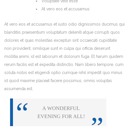
Voluptate velit esse
At vero eos et accusamus
At vero eos et accusamus et iusto odio dignissimos ducimus qui
blanditiis praesentium voluptatum deleniti atque corrupti quos
dolores et quas molestias excepturi sint occaecati cupiditate
non provident, similique sunt in culpa qui officia deserunt
mollitia animi, id est laborum et dolorum fuga. Et harum quidem
rerum facilis est et expedita distinctio. Nam libero tempore, cum
soluta nobis est eligendi optio cumque nihil impedit quo minus
id quod maxime placeat facere possimus, omnis voluptas
assumenda est.
A WONDERFUL
EVENING FOR ALL!