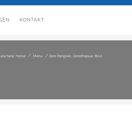
GEN
KONTAKT
/
/
 are here: Home
Menu
Dom Pérignon, Oenothèque, Brut