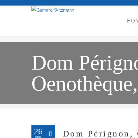
HO
Dom Pérign
Oenothèque,
26
Dom Pérignon, 
SEP.