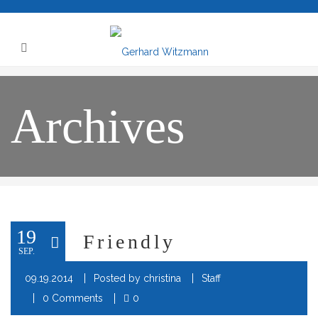
Archives
19
Friendly
SEP.
09.19.2014
Posted by
christina
Staff
0 Comments
0